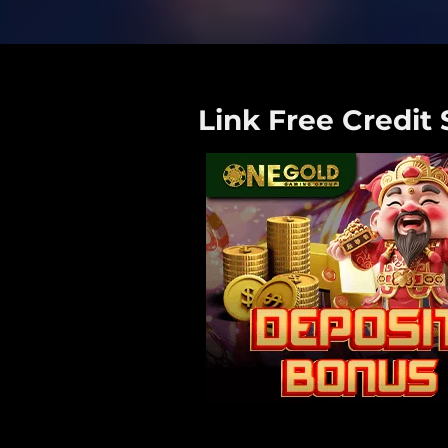
Link Free Credit